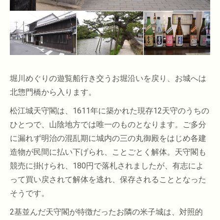
堀川めぐりの遊覧船行き交うお堀沿いを戻り、お城へは
北惣門橋から入ります。
松江城天守閣は、1611年に築かれた現存12天守のうちの
ひとつで、山陰地方では唯一のものとなります。ご多分
に漏れず明治の混乱期に城内の三の丸御殿をはじめ各建
造物が民間に払い下げられ、ことごとく解体。天守閣も
競売に掛けられ、180円で落札されましたが、有志によ
って買い戻されて解体を逃れ、保存されることとなった
そうです。
2基並んだ天守閣が特徴だったお隣の米子城は、対照的