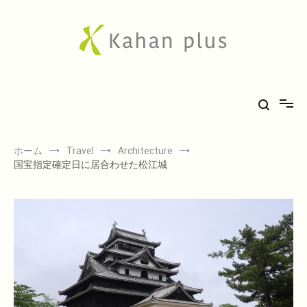
コ
ン
テ
ン
ツ
へ
Kahan plus
房総での気ままな田舎生活や、古刹巡礼の旅、音楽、希少車フィエスタ
ス
キ
のことなど。
ッ
プ
ホーム
Travel
Architecture
国宝指定確定日に居合わせた松江城