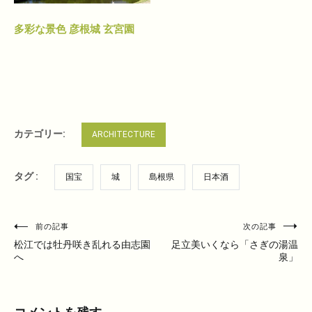
多彩な景色 彦根城 玄宮園
カテゴリー:
ARCHITECTURE
タグ :
国宝
城
島根県
日本酒
投
前の記事
次の記事
稿
松江では牡丹咲き乱れる由志園
足立美いくなら「さぎの湯温
へ
泉」
ナ
ビ
ゲ