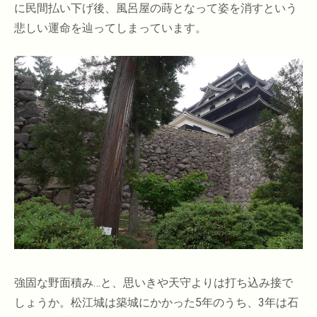
に民間払い下げ後、風呂屋の蒔となって姿を消すという
悲しい運命を辿ってしまっています。
強固な野面積み…と、思いきや天守よりは打ち込み接で
しょうか。松江城は築城にかかった5年のうち、3年は石