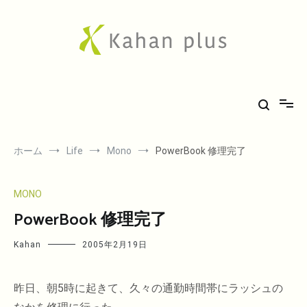
コ
ン
テ
ン
ツ
へ
Kahan plus
房総での気ままな田舎生活や、古刹巡礼の旅、音楽、希少車フィエスタ
ス
キ
のことなど。
ッ
プ
ホーム
Life
Mono
PowerBook 修理完了
MONO
PowerBook 修理完了
Kahan
2005年2月19日
昨日、朝5時に起きて、久々の通勤時間帯にラッシュの