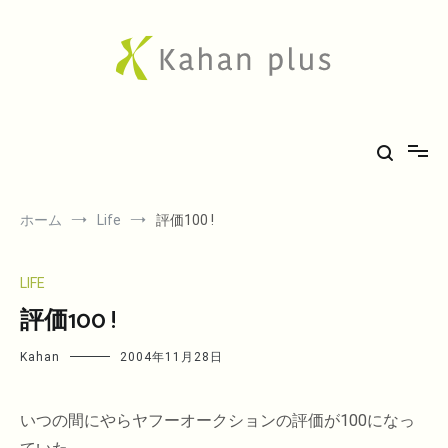
コ
ン
テ
ン
ツ
へ
Kahan plus
房総での気ままな田舎生活や、古刹巡礼の旅、音楽、希少車フィエスタ
ス
キ
のことなど。
ッ
プ
ホーム
Life
評価100 !
LIFE
評価100 !
Kahan
2004年11月28日
いつの間にやらヤフーオークションの評価が100になっ