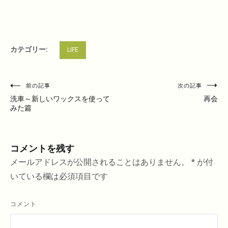
カテゴリー:
LIFE
投
前の記事
次の記事
稿
洗車～新しいワックスを使って
再会
みた篇
ナ
ビ
ゲ
コメントを残す
ー
メールアドレスが公開されることはありません。
*
が付
シ
いている欄は必須項目です
ョ
ン
コメント