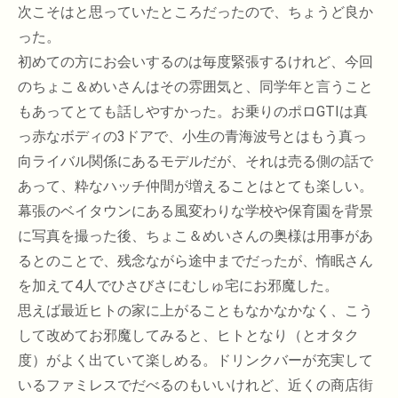
次こそはと思っていたところだったので、ちょうど良か
った。
初めての方にお会いするのは毎度緊張するけれど、今回
のちょこ＆めいさんはその雰囲気と、同学年と言うこと
もあってとても話しやすかった。お乗りのポロGTIは真
っ赤なボディの3ドアで、小生の青海波号とはもう真っ
向ライバル関係にあるモデルだが、それは売る側の話で
あって、粋なハッチ仲間が増えることはとても楽しい。
幕張のベイタウンにある風変わりな学校や保育園を背景
に写真を撮った後、ちょこ＆めいさんの奥様は用事があ
るとのことで、残念ながら途中までだったが、惰眠さん
を加えて4人でひさびさにむしゅ宅にお邪魔した。
思えば最近ヒトの家に上がることもなかなかなく、こう
して改めてお邪魔してみると、ヒトとなり（とオタク
度）がよく出ていて楽しめる。ドリンクバーが充実して
いるファミレスでだべるのもいいけれど、近くの商店街