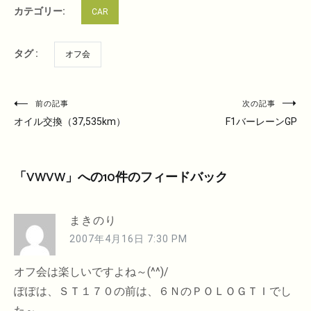
カテゴリー:
CAR
タグ :
オフ会
投
前の記事
次の記事
稿
オイル交換（37,535km）
F1バーレーンGP
ナ
ビ
「
VWVW
」への10件のフィードバック
ゲ
ー
シ
まきのり
ョ
2007年4月16日 7:30 PM
ン
オフ会は楽しいですよね～(^^)/
ぽぽは、ＳＴ１７０の前は、６ＮのＰＯＬＯＧＴＩでし
た～