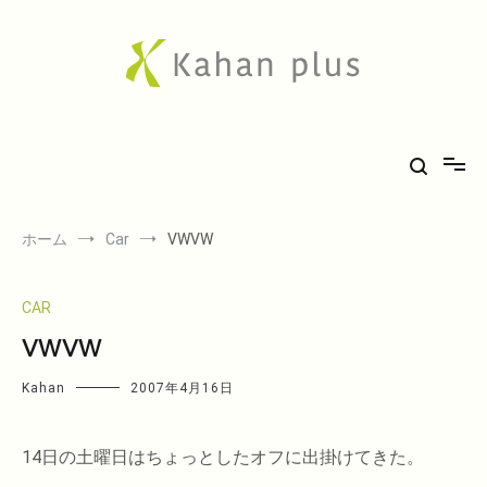
コ
ン
テ
ン
ツ
へ
Kahan plus
房総での気ままな田舎生活や、古刹巡礼の旅、音楽、希少車フィエスタ
ス
キ
のことなど。
ッ
プ
ホーム
Car
VWVW
CAR
VWVW
Kahan
2007年4月16日
14日の土曜日はちょっとしたオフに出掛けてきた。