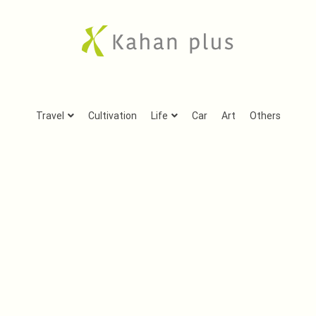
Kahan plus
房総での気ままな田舎生活や、古刹巡礼の旅、音楽、
Travel
Cultivation
Life
Car
Art
Others