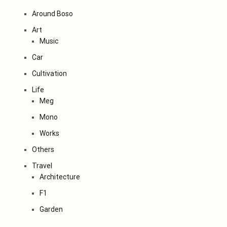
Around Boso
Art
Music
Car
Cultivation
Life
Meg
Mono
Works
Others
Travel
Architecture
F1
Garden