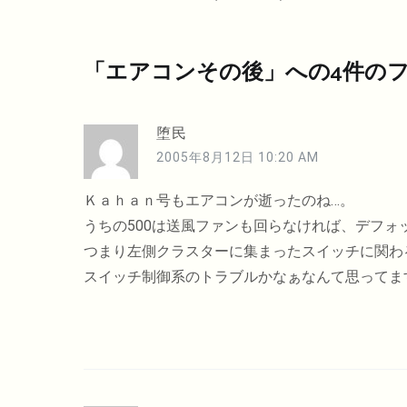
ナ
ビ
「
エアコンその後
」への4件の
ゲ
ー
堕民
シ
2005年8月12日 10:20 AM
ョ
ン
Ｋａｈａｎ号もエアコンが逝ったのね…。
うちの500は送風ファンも回らなければ、デフォ
つまり左側クラスターに集まったスイッチに関わ
スイッチ制御系のトラブルかなぁなんて思ってま