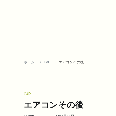
コ
ン
テ
ン
ツ
へ
ス
キ
ッ
プ
ホーム
Car
エアコンその後
CAR
エアコンその後