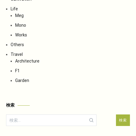
Life
Meg
Mono
Works
Others
Travel
Architecture
F1
Garden
検索
検
索: