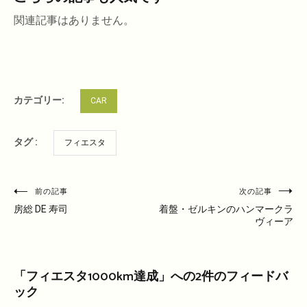
関連記事はありません。
カテゴリー:
CAR
タグ :
フィエスタ
投
前の記事
次の記事
稿
房総 DE 寿司
着盤・ゼルキンのハンマークラ
ヴィーア
ナ
ビ
ゲ
「
フィエスタ1000km達成
」への2件のフィードバ
ー
ック
シ