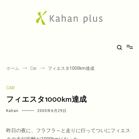
コ
ン
テ
ン
ツ
へ
Kahan plus
房総での気ままな田舎生活や、古刹巡礼の旅、音楽、希少車フィエスタ
ス
キ
のことなど。
ッ
プ
ホーム
Car
フィエスタ1000km達成
CAR
フィエスタ1000km達成
Kahan
2005年6月29日
昨日の夜に、フラフラ～と走りに行ってついにフィエス