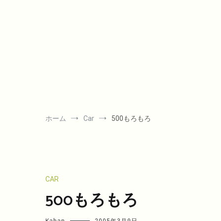
コ
ン
テ
ン
ツ
へ
ス
キ
ッ
プ
ホーム
Car
500もろもろ
CAR
500もろもろ