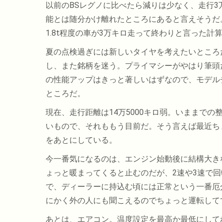
以前のBSレグノに比べたら減りは少なく、走行
能とは随分かけ離れたところにあると言えそうだ
1.8t程度の車が3万キロ走って終わりと言った計
夏の点検過ぎには新しいタイヤを考えたいところ
し、また銘柄を迷う。プライマシーがやはり筆頭
の性能アップはきっと著しいはずなので、モデル
ところだ。
現在、走行距離は14万5000キロ弱。いままで
いもので、それももう目前だ。そう言えば最近ち
をあとにしている。
今一番気になるのは、エンジン始動後に結構大き
ょっと暖まってくると止むのだが、2速や3速で
で、ディーラーに持込む頃には正常という一番厄
にかく外の人にも聞こえるのでちょっと運転して
あとは、エアコン。温度設定を最高か最低にして