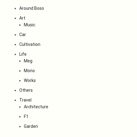
Around Boso
Art
Music
Car
Cultivation
Life
Meg
Mono
Works
Others
Travel
Architecture
F1
Garden