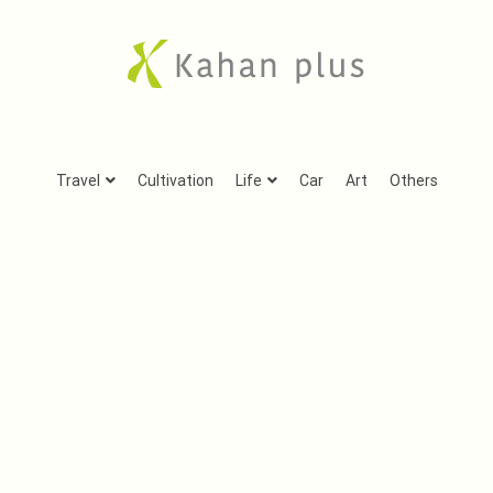
Kahan plus
房総での気ままな田舎生活や、古刹巡礼の旅、音楽、
Travel
Cultivation
Life
Car
Art
Others