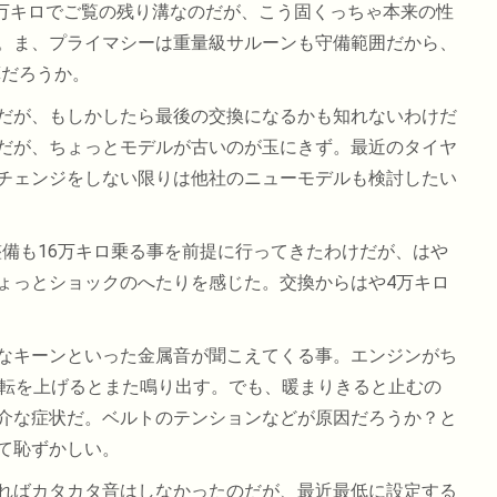
3万キロでご覧の残り溝なのだが、こう固くっちゃ本来の性
。ま、プライマシーは重量級サルーンも守備範囲だから、
算だろうか。
だが、もしかしたら最後の交換になるかも知れないわけだ
だが、ちょっとモデルが古いのが玉にきず。最近のタイヤ
チェンジをしない限りは他社のニューモデルも検討したい
の整備も16万キロ乗る事を前提に行ってきたわけだが、はや
ょっとショックのへたりを感じた。交換からはや4万キロ
なキーンといった金属音が聞こえてくる事。エンジンがち
回転を上げるとまた鳴り出す。でも、暖まりきると止むの
介な症状だ。ベルトのテンションなどが原因だろうか？と
て恥ずかしい。
ればカタカタ音はしなかったのだが、最近最低に設定する