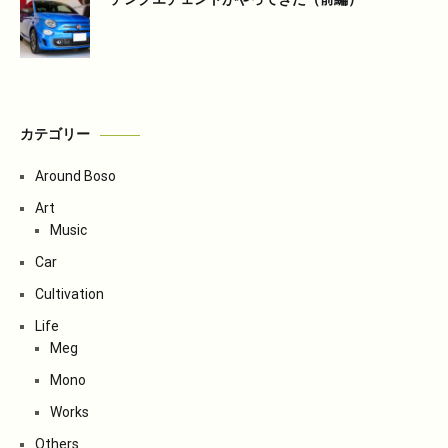
カテゴリー
Around Boso
Art
Music
Car
Cultivation
Life
Meg
Mono
Works
Others