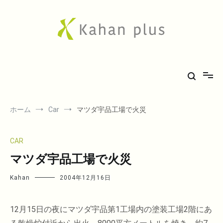
コ
ン
テ
ン
ツ
へ
Kahan plus
房総での気ままな田舎生活や、古刹巡礼の旅、音楽、希少車フィエスタ
ス
キ
のことなど。
ッ
プ
ホーム
Car
マツダ宇品工場で火災
CAR
マツダ宇品工場で火災
Kahan
2004年12月16日
12月15日の夜にマツダ宇品第1工場内の塗装工場2階にあ