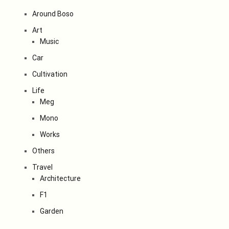
Around Boso
Art
Music
Car
Cultivation
Life
Meg
Mono
Works
Others
Travel
Architecture
F1
Garden