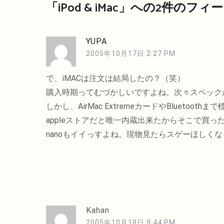
ビ
「
iPod & iMac
」への2件のフィ
ゲ
ー
YUPA
シ
2005年10月17日 2:27 PM
ョ
ン
で、iMACは注文は結局したの？（笑）
購入時期ってむづかしいですよね。次々スペック
しかし、AirMac ExtremeカードやBluetooth
appleストアだと唯一内蔵出来たからそこで買っ
nanoもイイっすよね。現物見たらスゲーほしく
Kahan
2005年10月18日 9:44 PM