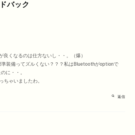
ードバック
が良くなるのは仕方ないし・・。（爆）
まで標準装備ってズルくない？？？私はBluetoothがoptionで
たのに・・。
なっちゃいましたわ。
返信