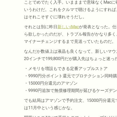
ことでめでたく入手。いまままで意味なくMacに収
いうわけだ。これをクルマで聴けるようにすれば
はそれこそすぐに壊れそうだし。
それとは別に昨日
新しいiMac
が発表となった。仕
ら欲しかったのだが、トラブル報告がかなり多く
マイナーチェンジするまで見送っていたものだ。
なんだか数値上は液晶も良くなって、新しいマウ
20インチで199,800円だが購入先はちょっと迷っ
・メモリを増設もできる定番アップルストア
・9990円分ポイント還元でプロテクション同時購
・15000円分還元のアマゾン
・9990円追加で無償修理期間が延びるケーズデ
でも結局はアマゾンで予約注文、15000円分還
は11月中という感じかな。