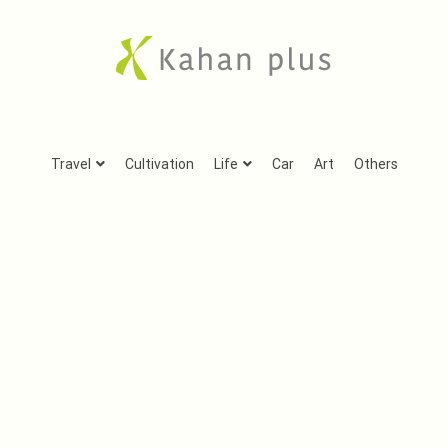
Kahan plus
房総での気ままな田舎生活や、古刹巡礼の旅、音楽、
Travel
Cultivation
Life
Car
Art
Others