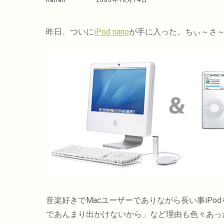
Kahan
2005年10月14日
昨日、ついに
iPod nano
が手に入った。ちぃ～さ～
音楽好きでMacユーザーでありながら長い事iP
であんまり出かけないから」など理由も色々あっ