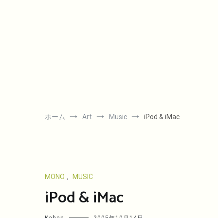
コ
ン
テ
ン
ツ
へ
ス
キ
ッ
プ
ホーム
Art
Music
iPod & iMac
MONO
,
MUSIC
iPod & iMac