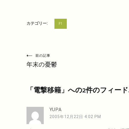
カテゴリー:
F1
投
前の記事
年末の憂鬱
稿
ナ
ビ
「
電撃移籍
」への2件のフィー
ゲ
ー
YUPA
シ
2005年12月22日 4:02 PM
ョ