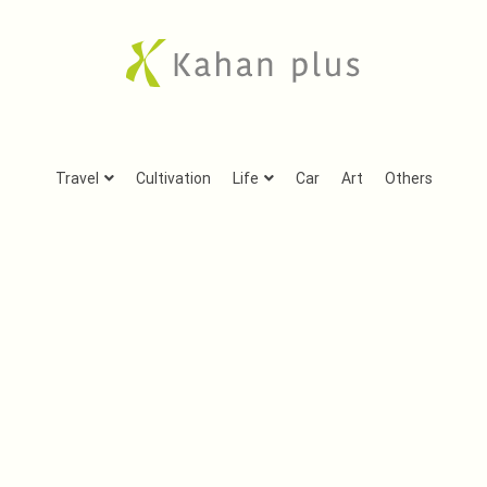
Kahan plus
房総での気ままな田舎生活や、古刹巡礼の旅、音楽、
Travel
Cultivation
Life
Car
Art
Others