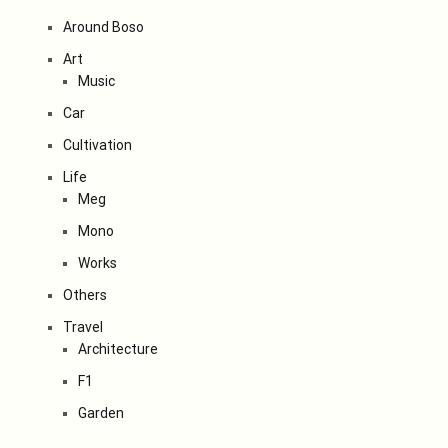
Around Boso
Art
Music
Car
Cultivation
Life
Meg
Mono
Works
Others
Travel
Architecture
F1
Garden