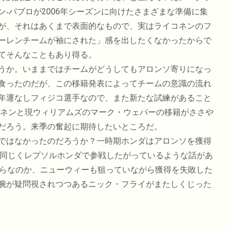
‐パブロが2006年シーズンに向けたさまざまな準備に集
が、それはあくまで表面的なもので、実はライコネンのフ
ーレンチームが袖にされた」感を出したくなかったからで
てそんなこともあり得る。
うか。いままではチームがどうしてもアロンソ寄りになっ
食ったのだが、この移籍発表によってチームの意識の流れ
年運なしフィジコ選手なので、また新たな試練があること
イネンと現ウィリアムズのマーク・ウェバーの移籍がささや
だろう。来季の奮起に期待したいところだ。
ではなかったのだろうか？一時期ホンダはアロンソを獲得
と同じくレプソルホンダで参戦したがっているような話があ
からなのか、ニューウィーも狙っていながら獲得を失敗した
腕が疑問視されつつあるニック・フライがまたしくじった