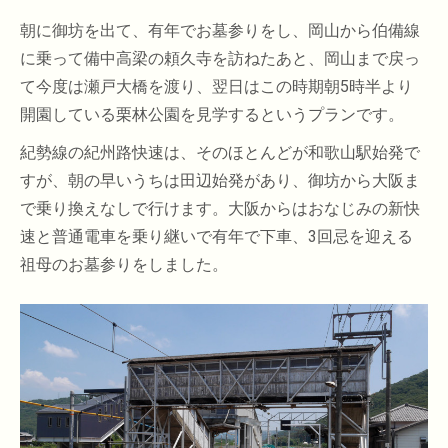
朝に御坊を出て、有年でお墓参りをし、岡山から伯備線
に乗って備中高梁の頼久寺を訪ねたあと、岡山まで戻っ
て今度は瀬戸大橋を渡り、翌日はこの時期朝5時半より
開園している栗林公園を見学するというプランです。
紀勢線の紀州路快速は、そのほとんどが和歌山駅始発で
すが、朝の早いうちは田辺始発があり、御坊から大阪ま
で乗り換えなしで行けます。大阪からはおなじみの新快
速と普通電車を乗り継いで有年で下車、3回忌を迎える
祖母のお墓参りをしました。