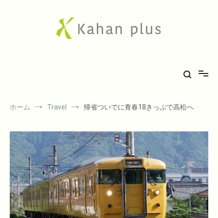
コ
ン
テ
ン
ツ
へ
Kahan plus
房総での気ままな田舎生活や、古刹巡礼の旅、音楽、希少車フィエスタ
ス
キ
のことなど。
ッ
プ
ホーム
Travel
帰省ついでに青春18きっぷで高松へ