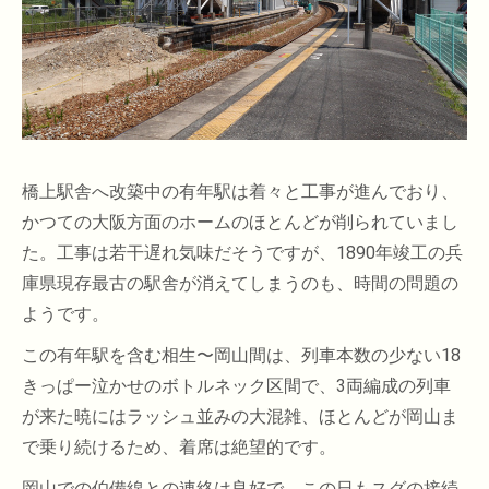
橋上駅舎へ改築中の有年駅は着々と工事が進んでおり、
かつての大阪方面のホームのほとんどが削られていまし
た。工事は若干遅れ気味だそうですが、1890年竣工の兵
庫県現存最古の駅舎が消えてしまうのも、時間の問題の
ようです。
この有年駅を含む相生〜岡山間は、列車本数の少ない18
きっぱー泣かせのボトルネック区間で、3両編成の列車
が来た暁にはラッシュ並みの大混雑、ほとんどが岡山ま
で乗り続けるため、着席は絶望的です。
岡山での伯備線との連絡は良好で、この日もスグの接続