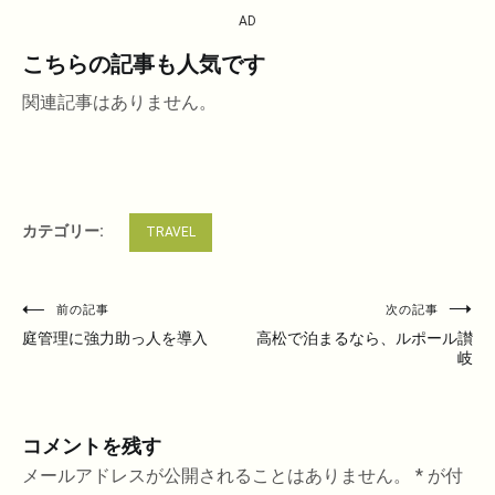
AD
こちらの記事も人気です
関連記事はありません。
カテゴリー:
TRAVEL
投
前の記事
次の記事
稿
庭管理に強力助っ人を導入
高松で泊まるなら、ルポール讃
岐
ナ
ビ
ゲ
コメントを残す
ー
メールアドレスが公開されることはありません。
*
が付
シ