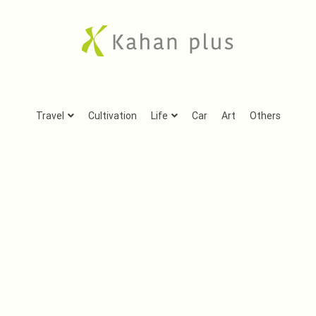
Kahan plus
房総での気ままな田舎生活や、古刹巡礼の旅、音楽、
Travel
Cultivation
Life
Car
Art
Others