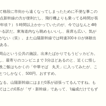
て格段に市街から遠くなってしまったために不便な事この
の点新幹線の方が便利だし、飛行機よりも乗ってる時間が長
0年頃？）５時間以上かかっていたのが、今ではなんと4時
ている訳だ。東海道内なら眺めもいいし、座席も広い。気が
がない（笑）。また山陽新幹線では時速300キロが体験出
である。
岡山という公共の施設。出来たばかりでもうピッカピカ。
いし、最寄りのコンビニまで 3分ほどあるのと、近くに怪し
晩ご飯はちかくの「中華そば 丸天」に入ってみたが、こ
つしかなく、500円。おすすめ。
なる。山陽新幹線にはまだ0系が頑張ってるんですね。も
てはこの0系が「ザ・新幹線」であって、1編成だけでもず