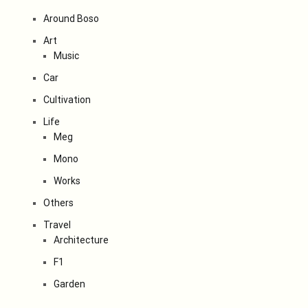
Around Boso
Art
Music
Car
Cultivation
Life
Meg
Mono
Works
Others
Travel
Architecture
F1
Garden