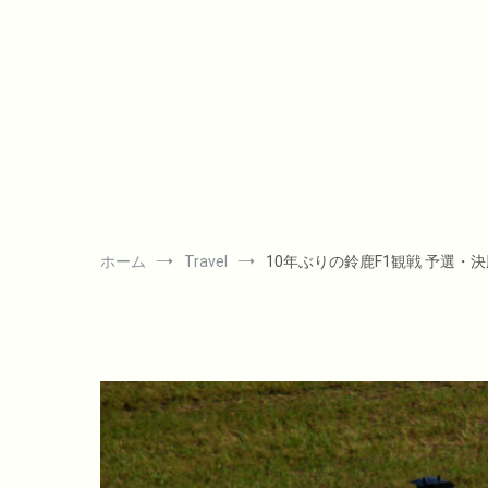
コ
ン
テ
ン
ツ
へ
ス
キ
ッ
プ
ホーム
Travel
10年ぶりの鈴鹿F1観戦 予選・決