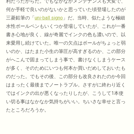
利だったからだ。でもなかなかメンテナンスも大変で、
何か手軽で良いのがないかと思っていた頃登場したのが
三菱鉛筆の「
uni-ball signo
」だ。当時、似たような極細
水性ボールペンもいくつか登場していたが、これが一番
書き心地が良く、線が奇麗でインクの色も濃いので、以
来愛用し続けていた。唯一の欠点はボールがちょっと弱
いのか、はたまた小生の筆圧が高すぎるのか、この部分
がへこんで固まってしまう事で、書けなくしまうケース
が多く、そのためにいつも何本か買いだめしておいたも
のだった。でもその後、この部分も改良されたのか今回
はまったく最後までノートラブル。さすがに終わり近く
ではインクの出が悪くなったりしたが、こうして1本使
い切る事はなかなか気持ちがいい。ちいさな幸せと言っ
たところだろうか。