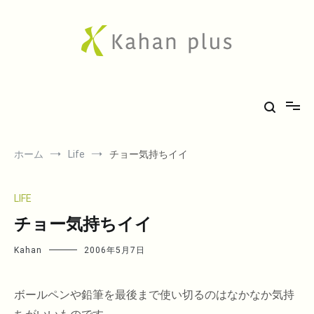
コ
ン
テ
ン
ツ
へ
Kahan plus
房総での気ままな田舎生活や、古刹巡礼の旅、音楽、希少車フィエスタ
ス
キ
のことなど。
ッ
プ
ホーム
Life
チョー気持ちイイ
LIFE
チョー気持ちイイ
Kahan
2006年5月7日
ボールペンや鉛筆を最後まで使い切るのはなかなか気持