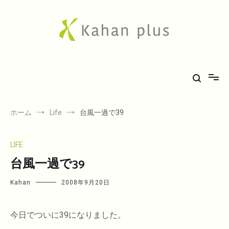
コ
ン
テ
ン
ツ
へ
Kahan plus
房総での気ままな田舎生活や、古刹巡礼の旅、音楽、希少車フィエスタ
ス
キ
のことなど。
ッ
プ
ホーム
Life
台風一過で39
LIFE
台風一過で39
Kahan
2008年9月20日
今日でついに39になりました。