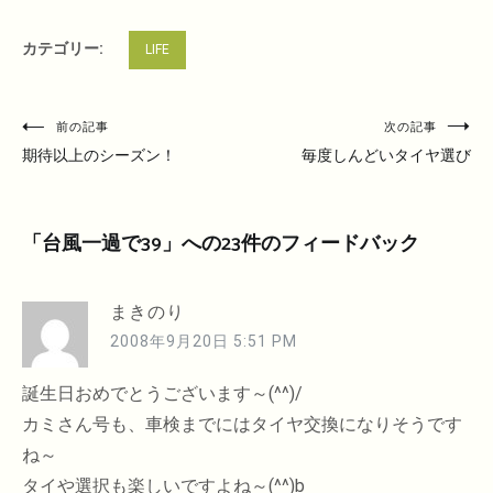
カテゴリー:
LIFE
投
前の記事
次の記事
稿
期待以上のシーズン！
毎度しんどいタイヤ選び
ナ
ビ
「
台風一過で39
」への23件のフィードバック
ゲ
ー
シ
まきのり
ョ
2008年9月20日 5:51 PM
ン
誕生日おめでとうございます～(^^)/
カミさん号も、車検までにはタイヤ交換になりそうです
ね～
タイや選択も楽しいですよね～(^^)b