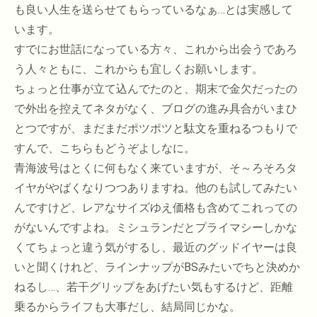
も良い人生を送らせてもらっているなぁ…とは実感して
います。
すでにお世話になっている方々、これから出会うであろ
う人々ともに、これからも宜しくお願いします。
ちょっと仕事が立て込んでたのと、期末で金欠だったの
で外出を控えてネタがなく、ブログの進み具合がいまひ
とつですが、まだまだポツポツと駄文を重ねるつもりで
すんで、こちらもどうぞよしなに。
青海波号はとくに何もなく来ていますが、そ～ろそろタ
イヤがやばくなりつつありますね。他のも試してみたい
んですけど、レアなサイズゆえ価格も含めてこれっての
がないんですよね。ミシュランだとプライマシーしかな
くてちょっと違う気がするし、最近のグッドイヤーは良
いと聞くけれど、ラインナップがBSみたいでちと決めか
ねるし…、若干グリップをあげたい気もするけど、距離
乗るからライフも大事だし、結局同じかな。