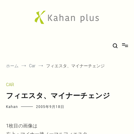
コ
ン
テ
ン
ツ
へ
Kahan plus
房総での気ままな田舎生活や、古刹巡礼の旅、音楽、希少車フィエスタ
ス
キ
のことなど。
ッ
プ
ホーム
Car
フィエスタ、マイナーチェンジ
CAR
フィエスタ、マイナーチェンジ
Kahan
2005年9月18日
1枚目の画像は