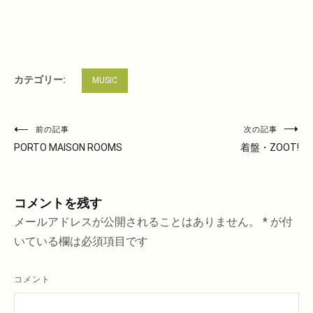
カテゴリー:
MUSIC
投
前の記事
次の記事
稿
PORTO MAISON ROOMS
着盤・ZOOT!
ナ
ビ
コメントを残す
ゲ
ー
メールアドレスが公開されることはありません。
*
が付
シ
いている欄は必須項目です
ョ
ン
コメント