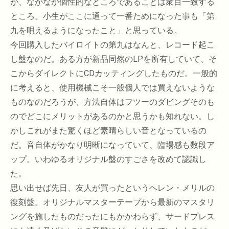
が、なかなか個性的なところであることは衆目一致する
ところ。小生がここに通って一番ためになった事も「第
九を唄えるようになったこと」と思っている。
今回購入したバイロイトの第九はなんと、レコード起こ
し盤なのだ。ある方が新品同然のLPを所有していて、そ
こからダイレクトにCDカッティングしたものだ。一般的
に考えると、使用機械こそ一般個人では買えないような
ものなのだろうが、方法自体はフツーのダビングそのも
のでどこにメリットがあるのかと思うかも知れない。し
かしこれがまた驚くほど素晴らしい音となっているの
だ。音自体がかなり明晰になっていて、臨場感も数段ア
ップ。いわゆるオリジナル盤のすごさを改めて認識し
た。
思い出せば先日、友人が買ったというヘレン・メリルの
復刻盤。オリジナルマスターテープから最新のマスタリ
ングを施したものだったにもかかわらず、サードプレス