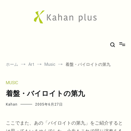
コ
ン
テ
ン
ツ
へ
Kahan plus
房総での気ままな田舎生活や、古刹巡礼の旅、音楽、希少車フィエスタ
ス
キ
のことなど。
ッ
プ
ホーム
Art
Music
着盤・バイロイトの第九
MUSIC
着盤・バイロイトの第九
Kahan
2005年6月27日
ここでまた、あの「バイロイトの第九」をご紹介すると